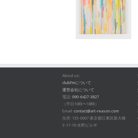
About us:
clubFmについて
運営会社について
電話:
090-6427-3827
（平日10時〜18時）
Email:
contact@art-reason.com
住所: 135-0007 東京都江東区新大橋
3-17-10 水野ビル1F