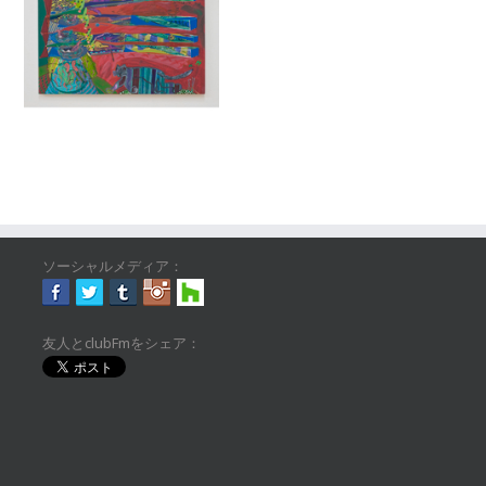
ソーシャルメディア：
友人とclubFmをシェア：