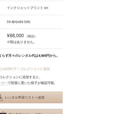
インクジェットプリント
on
59.4(H)x84.1(W)
¥88,000
（税込）
※額はありません。
らず月々のレンタル代は4,800円から。
LOVIN' IT！コレクションに追加
コレクションに追加すると、
ーター
で部屋に置いた様子が確認可能。
レンタル申請リストへ追加