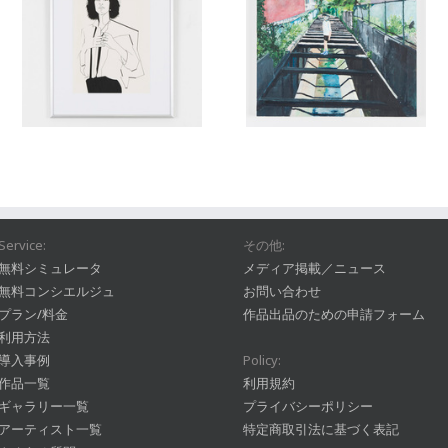
Service:
その他:
無料シミュレータ
メディア掲載／ニュース
無料コンシエルジュ
お問い合わせ
プラン/料金
作品出品のための申請フォーム
利用方法
導入事例
Policy:
作品一覧
利用規約
ギャラリー一覧
プライバシーポリシー
アーティスト一覧
特定商取引法に基づく表記