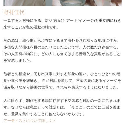
野村佳代
一見すると対極にある、対話(言葉)とアート(イメージ)を重奏的に行き
来することが私の活動の軸です。
その源は、幼少期から現在に至るまで海外を含む様々な地域に住み、
多様な人間模様を目の当たりにしたことです。人の数だけ存在する、
その人固有の物語に、どの人にも当てはまる普遍的な真理があること
を実感しました。
他者との相違や、同じ出来事に対する印象の違い。ひとつひとつの感
覚や違和感を紐解き、 自己対話を通して、言葉の裏にあるイメージを
汲み取りながら絵画の世界で、それらを表現するようになりました。
人に限らず、制作をする場に存在する空気感も対話の一部に含まれま
す。なぜならば私にとって対話とは、「今ここ」の全てに五感を澄ま
せ、意識を集中することに他ならないからです。
アーティストについて詳しく>