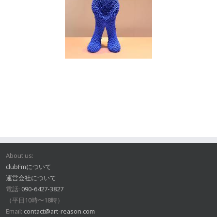
About us:
clubFmについて
運営会社について
電話:
090-6427-3827
（平日10時〜18時）
Email:
contact@art-reason.com