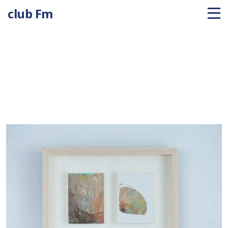
club Fm