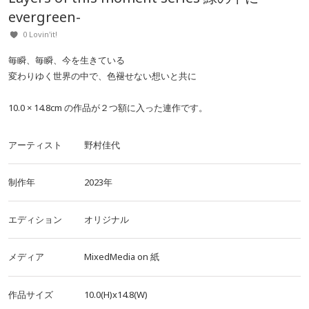
evergreen-
0 Lovin'it!
毎瞬、毎瞬、今を生きている
変わりゆく世界の中で、色褪せない想いと共に
10.0 × 14.8cm の作品が２つ額に入った連作です。
アーティスト
野村佳代
制作年
2023年
エディション
オリジナル
メディア
MixedMedia
on
紙
作品サイズ
10.0(H)x14.8(W)