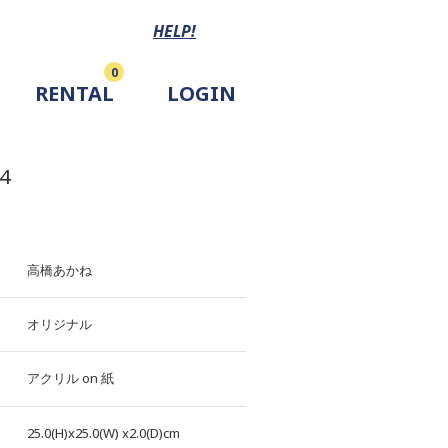
HELP!
0
RENTAL
LOGIN
4
高橋あかね
オリジナル
アクリル
on
紙
25.0(H)x25.0(W)
x2.0(D)cm