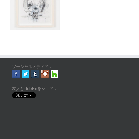
ソーシャルメディア：
友人とclubFmをシェア：