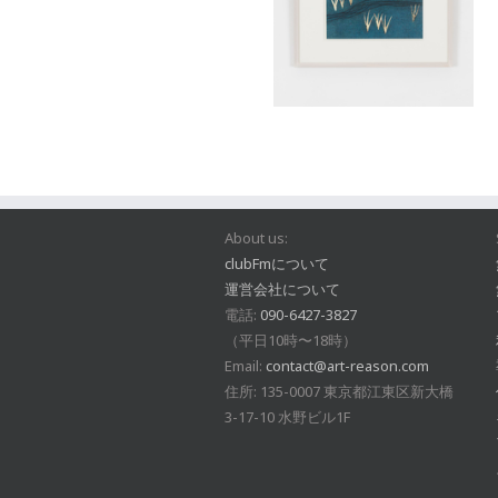
About us:
clubFmについて
運営会社について
電話:
090-6427-3827
（平日10時〜18時）
Email:
contact@art-reason.com
住所: 135-0007 東京都江東区新大橋
3-17-10 水野ビル1F