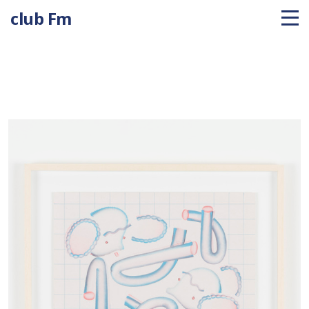
club Fm