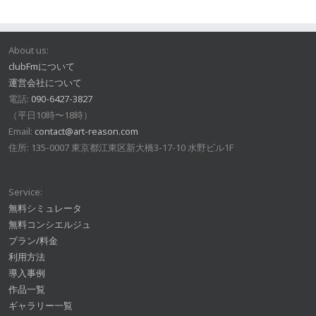
About us:
clubFmについて
運営会社について
電話:
090-6427-3827
（平日10時〜18時）
Email:
contact@art-reason.com
住所: 135-0007 東京都江東区新大橋3-17-10 水野ビル1F
Service:
無料シミュレータ
無料コンシエルジュ
プラン/料金
利用方法
導入事例
作品一覧
ギャラリー一覧