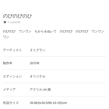
のびのびのひ
1 Lovin'it!
のびのび ワンワン ちからをぬいて のびのび のびのび ワンワン
ワン
アーティスト
ヌトグラン
制作年
2015年
エディション
オリジナル
メディア
アクリル
on
紙
作品サイズ
26.0(H)x36.5(W)
x0.1(D)cm