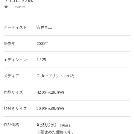
1 Lovin'it!
アーティスト
宍戸竜二
制作年
2005年
エディション
1 / 25
メディア
Gicleeプリント
on
紙
作品サイズ
42.0(H)x29.7(W)
額付きサイズ
50.9(H)x39.4(W)
¥39,050
作品価格
（税込）
※額含めた価格です。