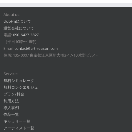
About us:
clubFmについて
運営会社について
電話:
090-6427-3827
（平日10時〜18時）
Email:
contact@art-reason.com
住所: 135-0007 東京都江東区新大橋3-17-10 水野ビル1F
Service:
無料シミュレータ
無料コンシエルジュ
プラン/料金
利用方法
導入事例
作品一覧
ギャラリー一覧
アーティスト一覧