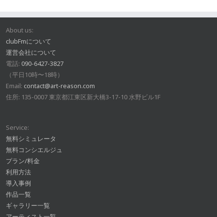
About us:
clubFmについて
運営会社について
電話:
090-6427-3827
（平日10時〜18時）
Email:
contact@art-reason.com
住所: 135-0007 東京都江東区新大橋3-17-10 水野ビル1F
Service:
無料シミュレータ
無料コンシエルジュ
プラン/料金
利用方法
導入事例
作品一覧
ギャラリー一覧
アーティスト一覧