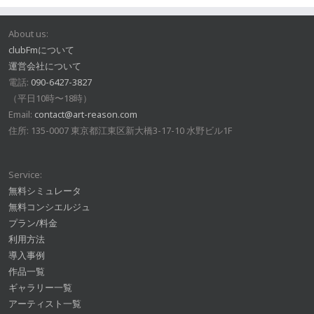
About us:
clubFmについて
運営会社について
電話:
090-6427-3827
（平日10時〜18時）
Email:
contact@art-reason.com
住所: 135-0007 東京都江東区新大橋3-17-10 水野ビル1F
Service:
無料シミュレータ
無料コンシエルジュ
プラン/料金
利用方法
導入事例
作品一覧
ギャラリー一覧
アーティスト一覧