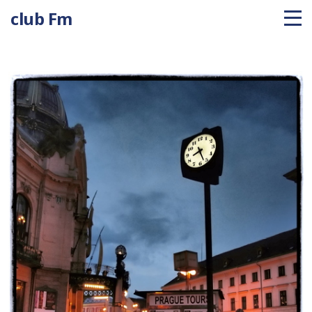
club Fm