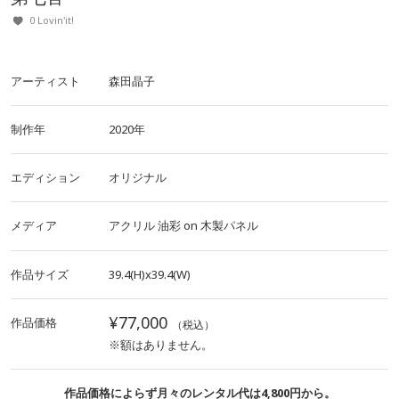
0 Lovin'it!
アーティスト
森田晶子
制作年
2020年
エディション
オリジナル
メディア
アクリル
油彩
on
木製パネル
作品サイズ
39.4(H)x39.4(W)
¥77,000
作品価格
（税込）
※額はありません。
作品価格によらず月々のレンタル代は4,800円から。