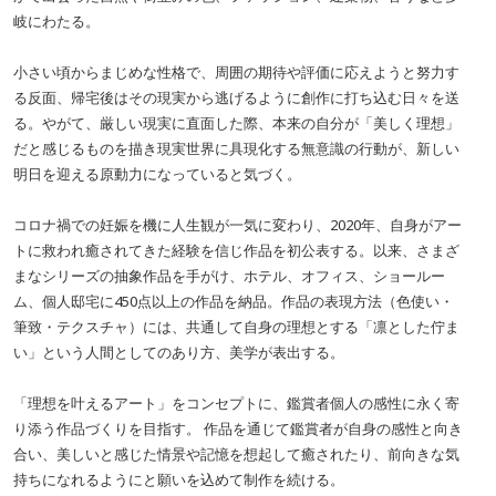
岐にわたる。
小さい頃からまじめな性格で、周囲の期待や評価に応えようと努力す
る反面、帰宅後はその現実から逃げるように創作に打ち込む日々を送
る。やがて、厳しい現実に直面した際、本来の自分が「美しく理想」
だと感じるものを描き現実世界に具現化する無意識の行動が、新しい
明日を迎える原動力になっていると気づく。
コロナ禍での妊娠を機に人生観が一気に変わり、2020年、自身がアー
トに救われ癒されてきた経験を信じ作品を初公表する。以来、さまざ
まなシリーズの抽象作品を手がけ、ホテル、オフィス、ショールー
ム、個人邸宅に450点以上の作品を納品。作品の表現方法（色使い・
筆致・テクスチャ）には、共通して自身の理想とする「凛とした佇ま
い」という人間としてのあり方、美学が表出する。
「理想を叶えるアート」をコンセプトに、鑑賞者個人の感性に永く寄
り添う作品づくりを目指す。 作品を通じて鑑賞者が自身の感性と向き
合い、美しいと感じた情景や記憶を想起して癒されたり、前向きな気
持ちになれるようにと願いを込めて制作を続ける。