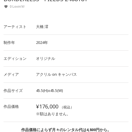
0 Lovin'it!
アーティスト
大橋 澪
制作年
2024年
エディション
オリジナル
メディア
アクリル
on
キャンバス
作品サイズ
45.5(H)x45.5(W)
¥176,000
作品価格
（税込）
※額はありません。
作品価格によらず月々のレンタル代は4,800円から。