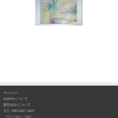
About us:
clubFmについて
運営会社について
電話:
090-6427-3827
（平日10時〜18時）