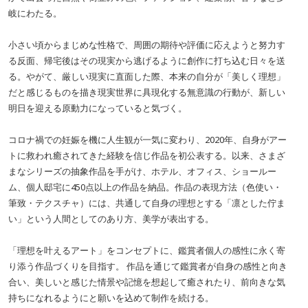
岐にわたる。
小さい頃からまじめな性格で、周囲の期待や評価に応えようと努力す
る反面、帰宅後はその現実から逃げるように創作に打ち込む日々を送
る。やがて、厳しい現実に直面した際、本来の自分が「美しく理想」
だと感じるものを描き現実世界に具現化する無意識の行動が、新しい
明日を迎える原動力になっていると気づく。
コロナ禍での妊娠を機に人生観が一気に変わり、2020年、自身がアー
トに救われ癒されてきた経験を信じ作品を初公表する。以来、さまざ
まなシリーズの抽象作品を手がけ、ホテル、オフィス、ショールー
ム、個人邸宅に450点以上の作品を納品。作品の表現方法（色使い・
筆致・テクスチャ）には、共通して自身の理想とする「凛とした佇ま
い」という人間としてのあり方、美学が表出する。
「理想を叶えるアート」をコンセプトに、鑑賞者個人の感性に永く寄
り添う作品づくりを目指す。 作品を通じて鑑賞者が自身の感性と向き
合い、美しいと感じた情景や記憶を想起して癒されたり、前向きな気
持ちになれるようにと願いを込めて制作を続ける。