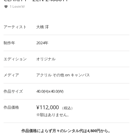
1 Lovin'it!
アーティスト
大橋 澪
制作年
2024年
エディション
オリジナル
メディア
アクリル
その他
on
キャンバス
作品サイズ
40.0(H)x40.0(W)
¥112,000
作品価格
（税込）
※額はありません。
作品価格によらず月々のレンタル代は4,800円から。