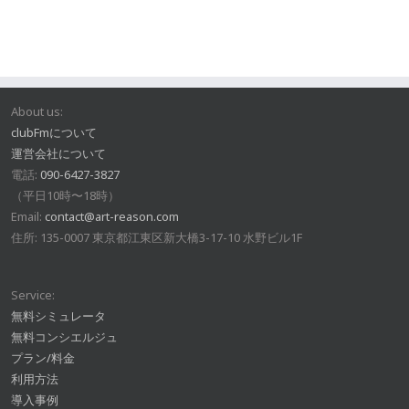
About us:
clubFmについて
運営会社について
電話:
090-6427-3827
（平日10時〜18時）
Email:
contact@art-reason.com
住所: 135-0007 東京都江東区新大橋3-17-10 水野ビル1F
Service:
無料シミュレータ
無料コンシエルジュ
プラン/料金
利用方法
導入事例