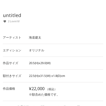
untitled
2 Lovin'it!
アーティスト
海道建太
エディション
オリジナル
作品サイズ
20.5(H)x29.0(W)
額付きサイズ
22.5(H)x31.5(W)
x1.8(D)cm
¥22,000
作品価格
（税込）
※額含めた価格です。