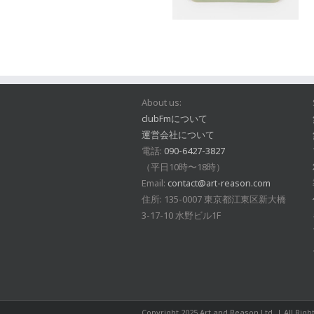
About us:
clubFmについて
運営会社について
電話:
090-6427-3827
（平日10時〜18時）
Email:
contact@art-reason.com
住所: 135-0007 東京都江東区新大橋
3-17-10 水野ビル1F
Copyright 2025 Art and Reason Ltd. | All Rig