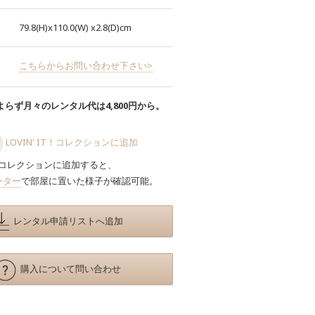
79.8(H)x110.0(W)
x2.8(D)cm
こちらからお問い合わせ下さい>
らず月々のレンタル代は4,800円から。
LOVIN' IT！コレクションに追加
コレクションに追加すると、
ーター
で部屋に置いた様子が確認可能。
レンタル申請リストへ追加
購入について問い合わせ