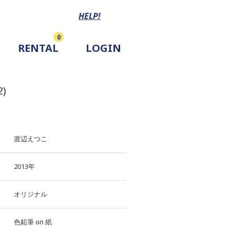
HELP!
0
RENTAL
LOGIN
2)
渡辺えつこ
2013年
オリジナル
色鉛筆
on
紙