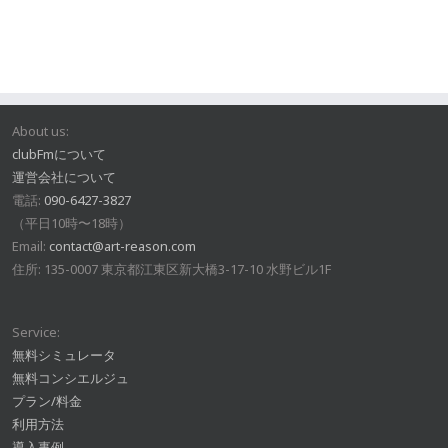
About us:
clubFmについて
運営会社について
電話:
090-6427-3827
（平日10時〜18時）
Email:
contact@art-reason.com
住所: 135-0007 東京都江東区新大橋3-17-10 水野ビル1F
Service:
無料シミュレータ
無料コンシエルジュ
プラン/料金
利用方法
導入事例