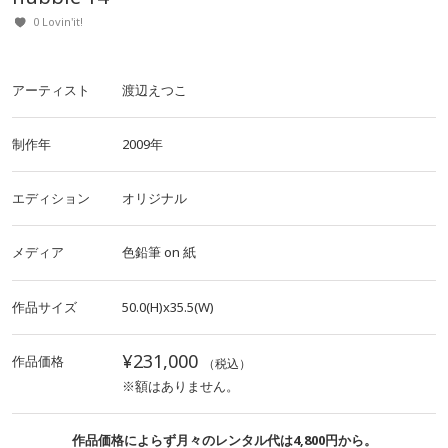
0 Lovin'it!
アーティスト
渡辺えつこ
制作年
2009年
エディション
オリジナル
メディア
色鉛筆
on
紙
作品サイズ
50.0(H)x35.5(W)
¥231,000
作品価格
（税込）
※額はありません。
作品価格によらず月々のレンタル代は4,800円から。