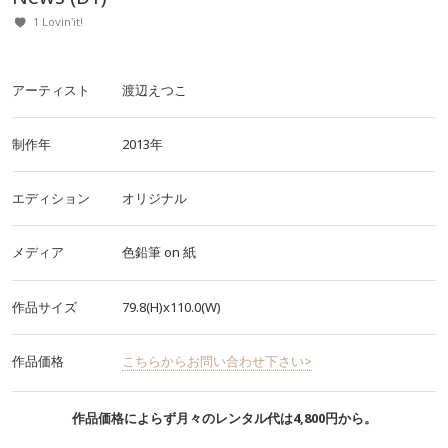
1 Lovin'it!
アーティスト
渡辺えつこ
制作年
2013年
エディション
オリジナル
メディア
色鉛筆
on
紙
作品サイズ
79.8(H)x110.0(W)
作品価格
こちらからお問い合わせ下さい>
作品価格によらず月々のレンタル代は4,800円から。