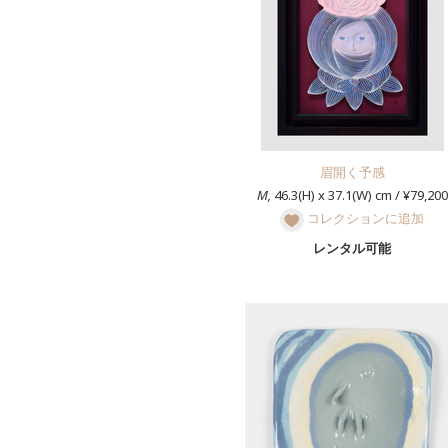
眉開く予感
M,
46.3(H) x 37.1(W) cm / ¥79,200
コレクションに追加
レンタル可能