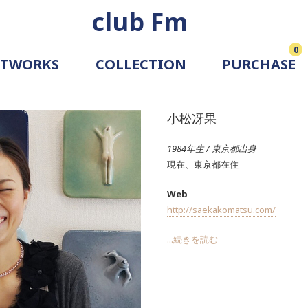
club Fm
0
RTWORKS
COLLECTION
PURCHASE
ARTIST
SIMULATION
小松冴果
ALLERY
1984年生 / 東京都出身
現在、東京都在住
Web
http://saekakomatsu.com/
...続きを読む