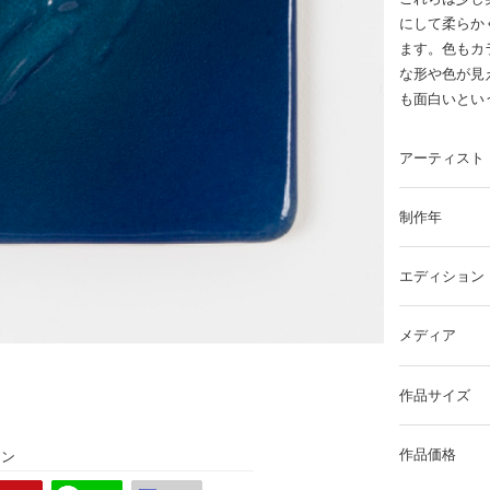
にして柔らか
ます。色もカ
な形や色が見
も面白いとい
アーティスト
制作年
エディション
メディア
作品サイズ
作品価格
ョン