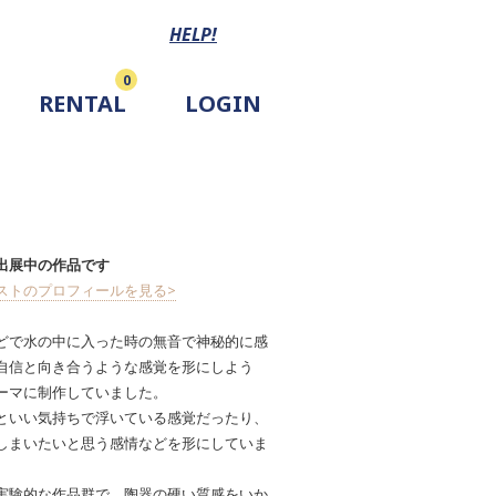
HELP!
0
RENTAL
LOGIN
出展中の作品です
ストのプロフィールを見る>
どで水の中に入った時の無音で神秘的に感
自信と向き合うような感覚を形にしよう
ーマに制作していました。
といい気持ちで浮いている感覚だったり、
しまいたいと思う感情などを形にしていま
実験的な作品群で、陶器の硬い質感をいか