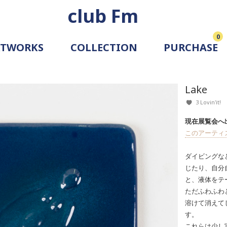
club Fm
0
RTWORKS
COLLECTION
PURCHASE
ARTIST
SIMULATION
Lake
ALLERY
3 Lovin'it!
現在展覧会へ
このアーティ
ダイビングな
じたり、自分
と、液体をテ
ただふわふわ
溶けて消えて
す。
これらは少し