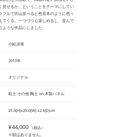
く見せるか、ということをテーマにしてい
ラフルで沢山並べると色見本のように色々
えてくる。一つづつも楽しめるし、並んで
うような作品にしました。
小松冴果
2013年
オリジナル
粘土
その他
陶土
on
木製パネル
25.0(H)x25.0(W)
x2.3(D)cm
¥44,000
（税込）
※額はありません。