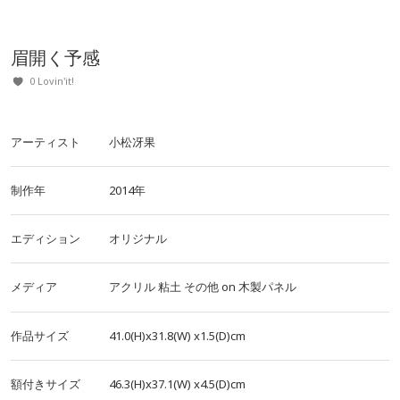
眉開く予感
0 Lovin'it!
アーティスト
小松冴果
制作年
2014年
エディション
オリジナル
メディア
アクリル
粘土
その他
on
木製パネル
作品サイズ
41.0(H)x31.8(W)
x1.5(D)cm
額付きサイズ
46.3(H)x37.1(W)
x4.5(D)cm