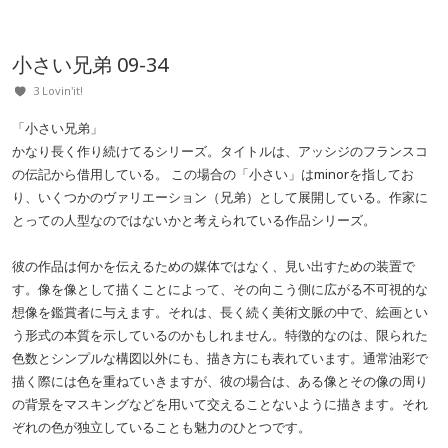
小さい兄弟 09-34
3 Lovin'it!
「小さい兄弟」
かなり長く作り続けてるシリーズ。タイトルは、アッシジのフランスコ
の伝記から借用している。 この場合の「小さい」はminorを指してお
り、いくつかのヴァリエーション（兄弟）として展開している。作家に
とっての人型なのではないかと考えられている作品シリーズ。
彼の作品は何かを伝えるための媒体ではなく、見い出すための装置で
す。像を像として描くことによって、その向こう側に広がる不可視的な
想像を鑑賞者に与えます。それは、長く続く美術文脈の中で、絵画とい
う形式の本質を示しているのかもしれません。特徴的なのは、限られた
色数とシンプルな構図以外にも、描き方にも表れています。通常油彩で
描く際には色を重ねていきますが、彼の場合は、ある像とその像の周り
の背景をマスキングなどを用いて交えることないように描きます。それ
ぞれの色が独立していることも魅力のひとつです。