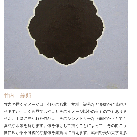
竹内 義郎
竹内の描くイメージは、何かの形状、文様、記号などを微かに連想さ
せますが、いくら見てもやはりそのイメージ以外の何ものでもありま
せん。丁寧に描かれた作品は、そのシンメトリーな正面性からとても
寡黙な印象を持ちます。像を像として描くことによって、その向こう
側に広がる不可視的な想像を鑑賞者に与えます。武蔵野美術大学造形