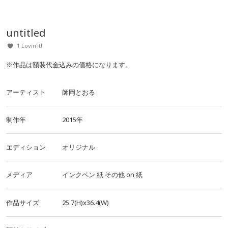
untitled
1 Lovin'it!
※作品は額装代金込みの価格になります。
アーティスト
師岡とおる
制作年
2015年
エディション
オリジナル
メディア
インクペン
紙
その他
on
紙
作品サイズ
25.7(H)x36.4(W)