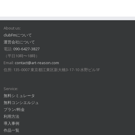
About us:
clubFmについて
運営会社について
電話:
090-6427-3827
（平日10時〜18時）
Email:
contact@art-reason.com
住所: 135-0007 東京都江東区新大橋3-17-10 水野ビル1F
Service:
無料シミュレータ
無料コンシエルジュ
プラン/料金
利用方法
導入事例
作品一覧