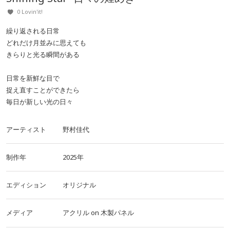
0 Lovin'it!
繰り返される日常
どれだけ月並みに思えても
きらりと光る瞬間がある
日常を新鮮な目で
捉え直すことができたら
毎日が新しい光の日々
アーティスト
野村佳代
制作年
2025年
エディション
オリジナル
メディア
アクリル
on
木製パネル