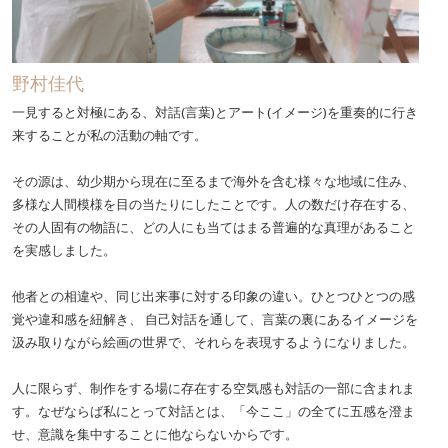
野村佳代
一見すると対極にある、対話(言葉)とアート(イメージ)を重奏的に行き
来することが私の活動の軸です。
その源は、幼少期から現在に至るまで海外を含む様々な地域に住み、
多様な人間模様を目の当たりにしたことです。人の数だけ存在する、
その人固有の物語に、どの人にも当てはまる普遍的な真理があること
を実感しました。
他者との相違や、同じ出来事に対する印象の違い。ひとつひとつの感
覚や違和感を紐解き、 自己対話を通して、言葉の裏にあるイメージを
汲み取りながら絵画の世界で、それらを表現するようになりました。
人に限らず、制作をする場に存在する空気感も対話の一部に含まれま
す。なぜならば私にとって対話とは、「今ここ」の全てに五感を澄ま
せ、意識を集中することに他ならないからです。