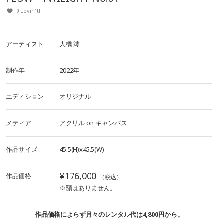
0 Lovin'it!
アーティスト
大橋 澪
制作年
2022年
エディション
オリジナル
メディア
アクリル
on
キャンバス
作品サイズ
45.5(H)x45.5(W)
¥176,000
作品価格
（税込）
※額はありません。
作品価格によらず月々のレンタル代は4,800円から。