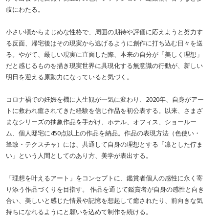
岐にわたる。
小さい頃からまじめな性格で、周囲の期待や評価に応えようと努力す
る反面、帰宅後はその現実から逃げるように創作に打ち込む日々を送
る。やがて、厳しい現実に直面した際、本来の自分が「美しく理想」
だと感じるものを描き現実世界に具現化する無意識の行動が、新しい
明日を迎える原動力になっていると気づく。
コロナ禍での妊娠を機に人生観が一気に変わり、2020年、自身がアー
トに救われ癒されてきた経験を信じ作品を初公表する。以来、さまざ
まなシリーズの抽象作品を手がけ、ホテル、オフィス、ショールー
ム、個人邸宅に450点以上の作品を納品。作品の表現方法（色使い・
筆致・テクスチャ）には、共通して自身の理想とする「凛とした佇ま
い」という人間としてのあり方、美学が表出する。
「理想を叶えるアート」をコンセプトに、鑑賞者個人の感性に永く寄
り添う作品づくりを目指す。 作品を通じて鑑賞者が自身の感性と向き
合い、美しいと感じた情景や記憶を想起して癒されたり、前向きな気
持ちになれるようにと願いを込めて制作を続ける。