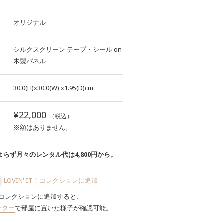
オリジナル
シルクスクリーン
テープ・シール
on
木製パネル
30.0(H)x30.0(W)
x1.95(D)cm
¥22,000
（税込）
※額はありません。
らず月々のレンタル代は4,800円から。
LOVIN' IT！コレクションに追加
コレクションに追加すると、
ーター
で部屋に置いた様子が確認可能。