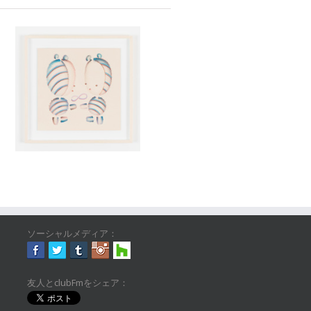
ソーシャルメディア：
友人とclubFmをシェア：