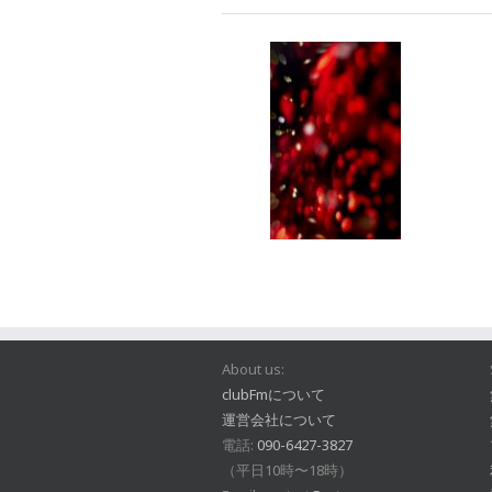
About us:
clubFmについて
運営会社について
電話:
090-6427-3827
（平日10時〜18時）