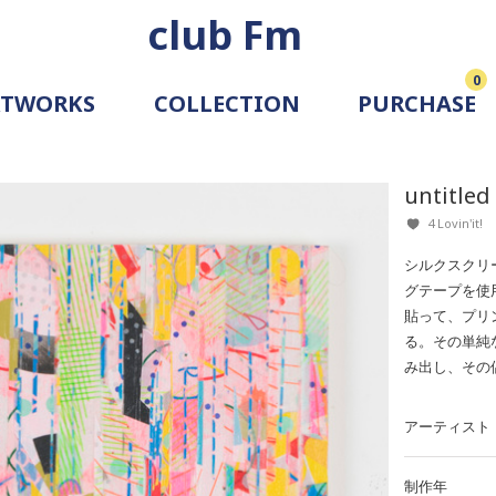
club Fm
0
RTWORKS
COLLECTION
PURCHASE
ARTIST
SIMULATION
untitled
ALLERY
4 Lovin'it!
シルクスクリ
グテープを使
貼って、プリ
る。その単純
み出し、その
アーティスト
制作年