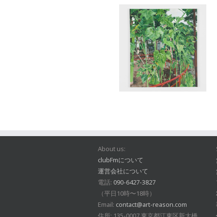
About us:
clubFmについて
運営会社について
電話:
090-6427-3827
（平日10時〜18時）
Email:
contact@art-reason.com
住所: 135-0007 東京都江東区新大橋