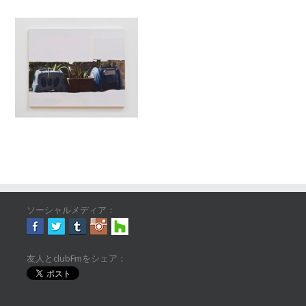
ソーシャルメディア：
友人とclubFmをシェア：