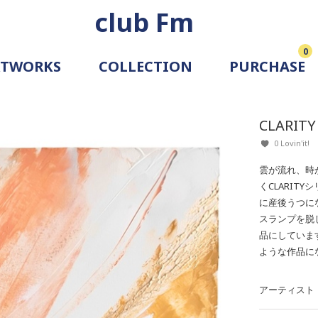
club Fm
0
RTWORKS
COLLECTION
PURCHASE
ARTIST
SIMULATION
CLARITY
ALLERY
0 Lovin'it!
雲が流れ、時
くCLARIT
に産後うつに
スランプを脱
品にしていま
ような作品に
アーティスト