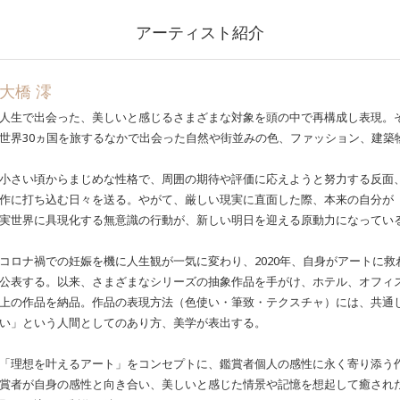
アーティスト紹介
大橋 澪
人生で出会った、美しいと感じるさまざまな対象を頭の中で再構成し表現。
世界30ヵ国を旅するなかで出会った自然や街並みの色、ファッション、建築
小さい頃からまじめな性格で、周囲の期待や評価に応えようと努力する反面
作に打ち込む日々を送る。やがて、厳しい現実に直面した際、本来の自分が
実世界に具現化する無意識の行動が、新しい明日を迎える原動力になってい
コロナ禍での妊娠を機に人生観が一気に変わり、2020年、自身がアートに
公表する。以来、さまざまなシリーズの抽象作品を手がけ、ホテル、オフィス
上の作品を納品。作品の表現方法（色使い・筆致・テクスチャ）には、共通
い」という人間としてのあり方、美学が表出する。
「理想を叶えるアート」をコンセプトに、鑑賞者個人の感性に永く寄り添う作
賞者が自身の感性と向き合い、美しいと感じた情景や記憶を想起して癒され