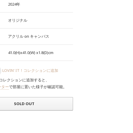
2024年
オリジナル
アクリル
on
キャンバス
41.0(H)x41.0(W)
x1.8(D)cm
LOVIN' IT！コレクションに追加
コレクションに追加すると、
ーター
で部屋に置いた様子が確認可能。
SOLD OUT