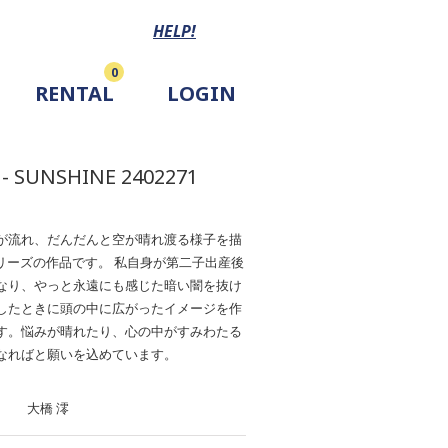
HELP!
0
RENTAL
LOGIN
 - SUNSHINE 2402271
が流れ、だんだんと空が晴れ渡る様子を描
Yシリーズの作品です。 私自身が第二子出産後
なり、やっと永遠にも感じた暗い闇を抜け
したときに頭の中に広がったイメージを作
す。悩みが晴れたり、心の中がすみわたる
なればと願いを込めています。
大橋 澪