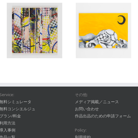
Service:
その他:
無料シミュレータ
メディア掲載／ニュース
無料コンシエルジュ
お問い合わせ
プラン/料金
作品出品のための申請フォーム
利用方法
導入事例
Policy:
作品一覧
利用規約