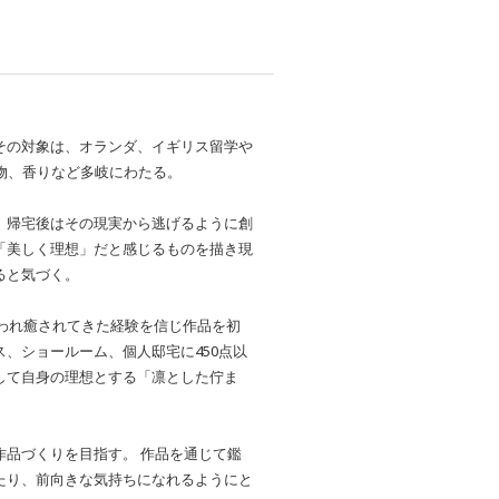
その対象は、オランダ、イギリス留学や
物、香りなど多岐にわたる。
、帰宅後はその現実から逃げるように創
「美しく理想」だと感じるものを描き現
ると気づく。
救われ癒されてきた経験を信じ作品を初
、ショールーム、個人邸宅に450点以
して自身の理想とする「凛とした佇ま
品づくりを目指す。 作品を通じて鑑
たり、前向きな気持ちになれるようにと