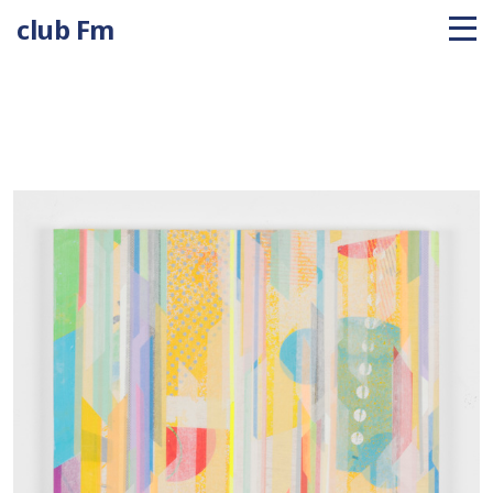
club Fm