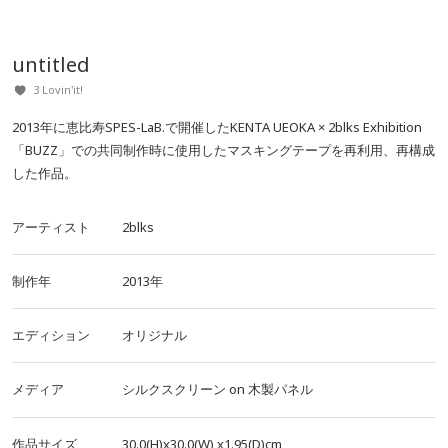
untitled
3 Lovin'it!
2013年に恵比寿SPES-LaB.で開催したKENTA UEOKA × 2blks Exhibition
「BUZZ」での共同制作時に使用したマスキングテープを再利用、再構成
した作品。
アーティスト
2blks
制作年
2013年
エディション
オリジナル
メディア
シルクスクリーン
on
木製パネル
作品サイズ
30.0(H)x30.0(W)
x1.95(D)cm