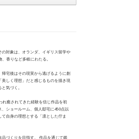
その対象は、オランダ、イギリス留学や
物、香りなど多岐にわたる。
、帰宅後はその現実から逃げるように創
「美しく理想」だと感じるものを描き現
ると気づく。
救われ癒されてきた経験を信じ作品を初
、ショールーム、個人邸宅に450点以
して自身の理想とする「凛とした佇ま
品づくりを目指す。 作品を通じて鑑