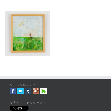
ソーシャルメディア：
友人とclubFmをシェア：