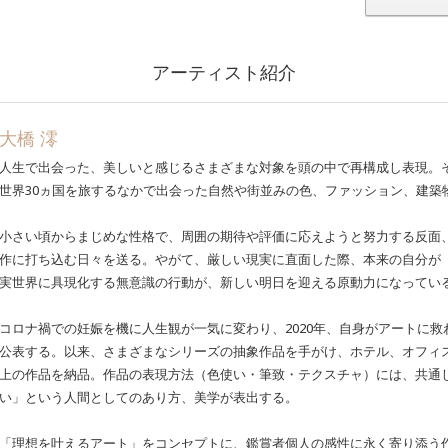
アーティスト紹介
大橋 澪
人生で出会った、美しいと感じるさまざまな対象を頭の中で再構成し表現。
世界30ヵ国を旅するなかで出会った自然や街並みの色、ファッション、建築
小さい頃からまじめな性格で、周囲の期待や評価に応えようと努力する反面
作に打ち込む日々を送る。やがて、厳しい現実に直面した際、本来の自分が
実世界に具現化する無意識の行動が、新しい明日を迎える原動力になってい
コロナ禍での妊娠を機に人生観が一気に変わり、2020年、自身がアートに
公表する。以来、さまざまなシリーズの抽象作品を手がけ、ホテル、オフィス
上の作品を納品。作品の表現方法（色使い・筆致・テクスチャ）には、共通
い」という人間としてのあり方、美学が表出する。
「理想を叶えるアート」をコンセプトに、鑑賞者個人の感性に永く寄り添う作