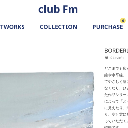
club Fm
0
RTWORKS
COLLECTION
PURCHASE
ARTIST
SIMULATION
BORDERL
ALLERY
0 Lovin'it!
どこまでも広
線や水平線。
てやさしく溶
なくなり、ひ
た作品シリー
によって「ど
に見えたり、
り、空と雲に
っていただく
特徴です。