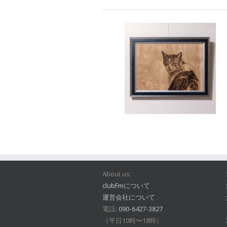
About us:
clubFmについて
運営会社について
電話:
090-6427-3827
（平日10時〜18時）