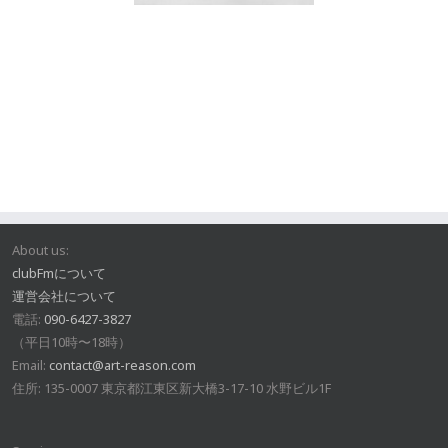
About us:
clubFmについて
運営会社について
電話:
090-6427-3827
（平日10時〜18時）
Email:
contact@art-reason.com
住所: 135-0007 東京都江東区新大橋3-17-10 水野ビル1F