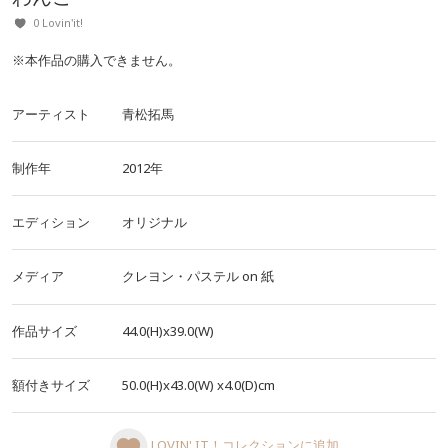
0 Lovin'it!
※本作品の購入できません。
アーティスト
青松拓馬
制作年
2012年
エディション
オリジナル
メディア
クレヨン・パステル
on
紙
作品サイズ
44.0(H)x39.0(W)
額付きサイズ
50.0(H)x43.0(W)
x4.0(D)cm
LOVIN' IT！コレクションに追加