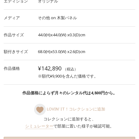
エディション
オリジナル
メディア
その他
on
木製パネル
作品サイズ
44.0(H)x44.0(W)
x0.3(D)cm
額付きサイズ
68.0(H)x53.0(W)
x2.6(D)cm
¥142,890
作品価格
（税込）
※額代¥9,900を含んだ価格です。
作品価格によらず月々のレンタル代は4,800円から。
LOVIN' IT！コレクションに追加
コレクションに追加すると、
シミュレーター
で部屋に置いた様子が確認可能。