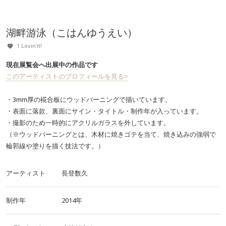
湖畔游泳（こはんゆうえい）
1 Lovin'it!
現在展覧会へ出展中の作品です
このアーティストのプロフィールを見る>
・3mm厚の椛合板にウッドバーニングで描いています。
・表面に落款、裏面にサイン・タイトル・制作年が入っています。
・撮影のため一時的にアクリルガラスを外しています。
（※ウッドバーニングとは、木材に焼きゴテを当て、焼き込みの強弱で
輪郭線や塗りを描く技法です。）
アーティスト
長登数久
制作年
2014年