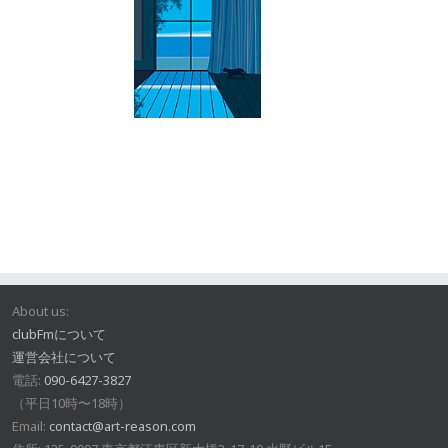
About us:
clubFmについて
運営会社について
電話:
090-6427-3827
（平日10時〜18時）
Email:
contact@art-reason.com