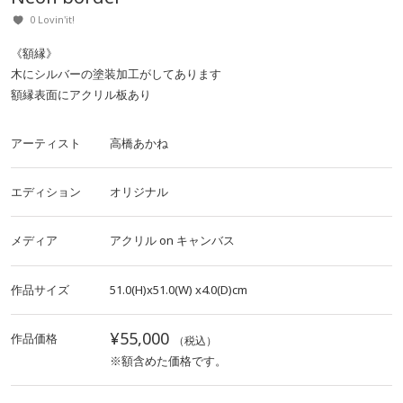
0 Lovin'it!
《額縁》
木にシルバーの塗装加工がしてあります
額縁表面にアクリル板あり
アーティスト
高橋あかね
エディション
オリジナル
メディア
アクリル
on
キャンバス
作品サイズ
51.0(H)x51.0(W)
x4.0(D)cm
¥55,000
作品価格
（税込）
※額含めた価格です。