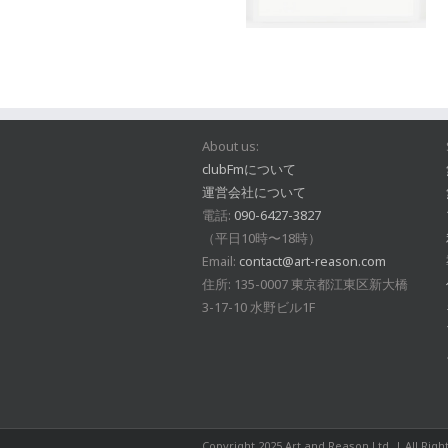
About us:
clubFmについて
運営会社について
電話:
090-6427-3827
（平日10時〜18時）
Email:
contact@art-reason.com
住所: 135-0007 東京都江東区新大橋
3-17-10 水野ビル1F
Copyright 2025 Art and Reason Ltd. | All Rig