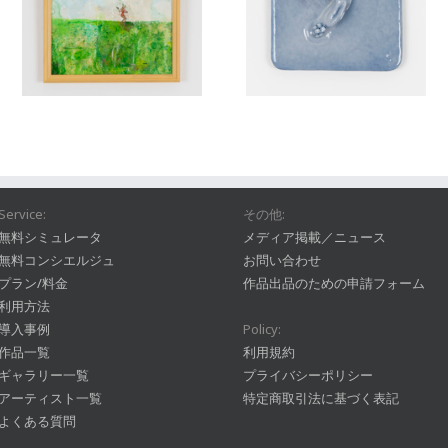
Service:
その他:
無料シミュレータ
メディア掲載／ニュース
無料コンシエルジュ
お問い合わせ
プラン/料金
作品出品のための申請フォーム
利用方法
導入事例
Policy:
作品一覧
利用規約
ギャラリー一覧
プライバシーポリシー
アーティスト一覧
特定商取引法に基づく表記
よくある質問