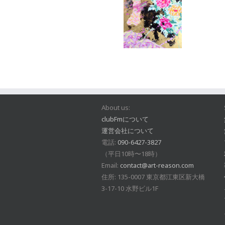
About us:
clubFmについて
運営会社について
電話:
090-6427-3827
（平日10時〜18時）
Email:
contact@art-reason.com
住所: 135-0007 東京都江東区新大橋
3-17-10 水野ビル1F