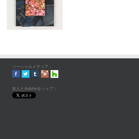
ソーシャルメディア：
友人とclubFmをシェア：