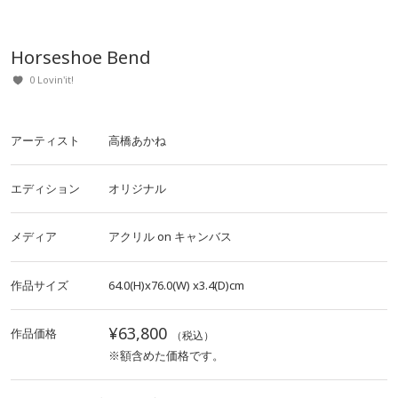
Horseshoe Bend
0 Lovin'it!
アーティスト
高橋あかね
エディション
オリジナル
メディア
アクリル
on
キャンバス
作品サイズ
64.0(H)x76.0(W)
x3.4(D)cm
¥63,800
作品価格
（税込）
※額含めた価格です。