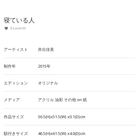
寝ている人
0 Lovin'it!
アーティスト
井出佳美
制作年
2015年
エディション
オリジナル
メディア
アクリル
油彩
その他
on
紙
作品サイズ
36.5(H)x51.5(W)
x0.1(D)cm
額付きサイズ
46.5(H)x61.5(W)
x4.0(D)cm