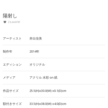
陽射し
2 Lovin'it!
アーティスト
井出佳美
制作年
2014年
エディション
オリジナル
メディア
アクリル
水彩
on
紙
作品サイズ
25.5(H)x30.0(W)
x0.1(D)cm
額付きサイズ
33.5(H)x38.0(W)
x4.0(D)cm