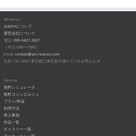
About us:
clubFmについて
運営会社について
電話:
090-6427-3827
（平日10時〜18時）
Email:
contact@art-reason.com
住所: 135-0007 東京都江東区新大橋3-17-10 水野ビル1F
Service:
無料シミュレータ
無料コンシエルジュ
プラン/料金
利用方法
導入事例
作品一覧
ギャラリー一覧