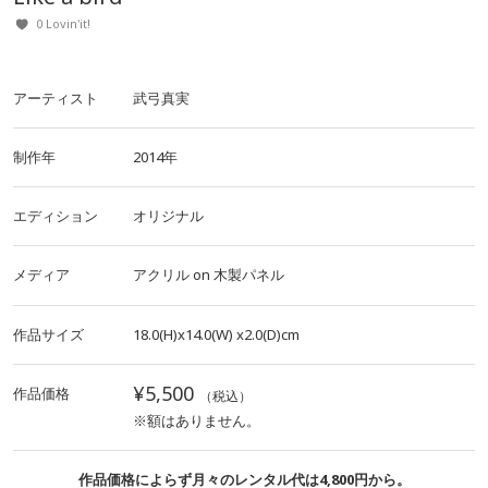
0 Lovin'it!
アーティスト
武弓真実
制作年
2014年
エディション
オリジナル
メディア
アクリル
on
木製パネル
作品サイズ
18.0(H)x14.0(W)
x2.0(D)cm
¥5,500
作品価格
（税込）
※額はありません。
作品価格によらず月々のレンタル代は4,800円から。