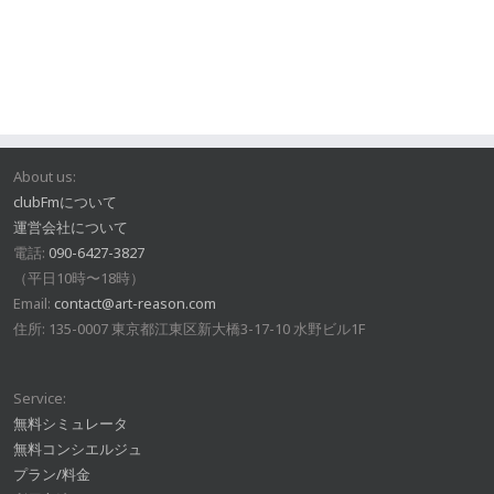
About us:
clubFmについて
運営会社について
電話:
090-6427-3827
（平日10時〜18時）
Email:
contact@art-reason.com
住所: 135-0007 東京都江東区新大橋3-17-10 水野ビル1F
Service:
無料シミュレータ
無料コンシエルジュ
プラン/料金