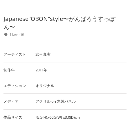
Japanese"OBON"style〜がんばろうすっぽ
ん〜
1 Lovin'it!
アーティスト
武弓真実
制作年
2011年
エディション
オリジナル
メディア
アクリル
on
木製パネル
作品サイズ
45.5(H)x60.5(W)
x3.0(D)cm