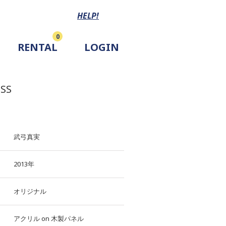
HELP!
0
RENTAL
LOGIN
SS
武弓真実
2013年
オリジナル
アクリル
on
木製パネル