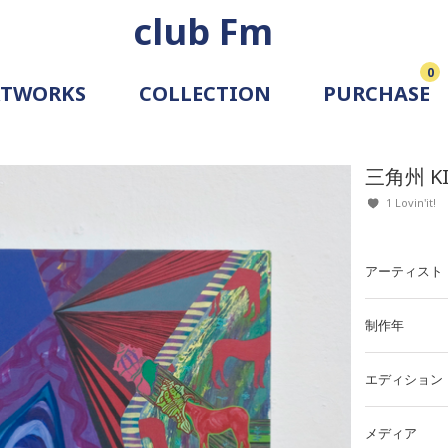
club Fm
0
RTWORKS
COLLECTION
PURCHASE
ARTIST
SIMULATION
三角州 KI
ALLERY
1 Lovin'it!
アーティスト
制作年
エディション
メディア