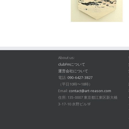
About us:
clubFmについて
運営会社について
電話:
090-6427-3827
（平日10時〜18時）
Email:
contact@art-reason.com
住所: 135-0007 東京都江東区新大橋
3-17-10 水野ビル1F