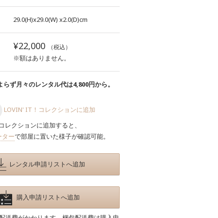
29.0(H)x29.0(W)
x2.0(D)cm
¥22,000
（税込）
※額はありません。
らず月々のレンタル代は4,800円から。
LOVIN' IT！コレクションに追加
コレクションに追加すると、
ーター
で部屋に置いた様子が確認可能。
レンタル申請リストへ追加
購入申請リストへ追加
包配送費がかかります。梱包配送費は購入申