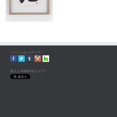
ソーシャルメディア：
友人とclubFmをシェア：