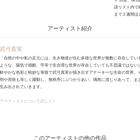
請リスト内で
まで２週間ほ
アーティスト紹介
武弓真実
「自然の中や私の足元には、生き物達が住む多様な世界が無数に存在してい
ような、陽気で残酷、平等で非合理な世界が存在していても不思議ではない
鮮やかな色彩と軽妙な筆致で武弓真実が描き出すアナーキーな生命の世界。
明や習俗も等しく躍動し、無秩序にぶつかりあい、偶然に混じりあって、ま
生み出されていきます。
アーティストについて詳しく>
このアーティストの他の作品