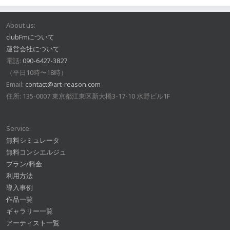
About us:
clubFmについて
運営会社について
電話:
090-6427-3827
（平日10時〜18時）
Email:
contact@art-reason.com
住所: 135-0007 東京都江東区新大橋3-17-10 水野ビル1F
Service:
無料シミュレータ
無料コンシエルジュ
プラン/料金
利用方法
導入事例
作品一覧
ギャラリー一覧
アーティスト一覧