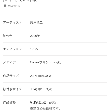
0 Lovin'it!
アーティスト
宍戸竜二
制作年
2020年
エディション
1 / 25
メディア
Gicleeプリント
on
紙
作品サイズ
29.7(H)x42.0(W)
額付きサイズ
39.4(H)x50.9(W)
¥39,050
作品価格
（税込）
※額含めた価格です。