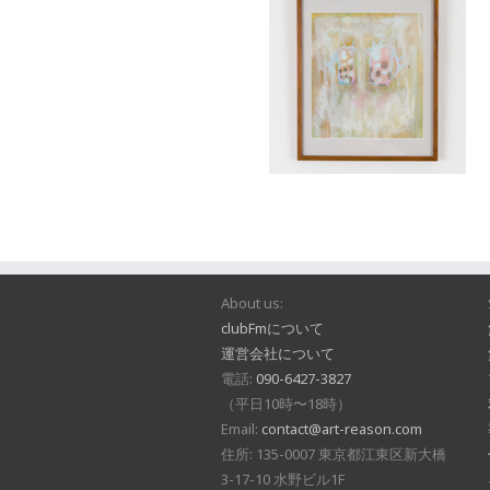
About us:
clubFmについて
運営会社について
電話:
090-6427-3827
（平日10時〜18時）
Email:
contact@art-reason.com
住所: 135-0007 東京都江東区新大橋
3-17-10 水野ビル1F