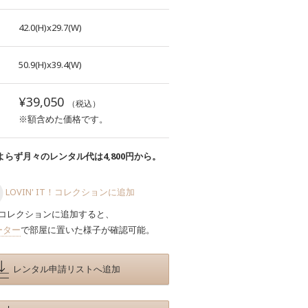
42.0(H)x29.7(W)
50.9(H)x39.4(W)
¥39,050
（税込）
※額含めた価格です。
らず月々のレンタル代は4,800円から。
LOVIN' IT！コレクションに追加
コレクションに追加すると、
ーター
で部屋に置いた様子が確認可能。
レンタル申請リストへ追加