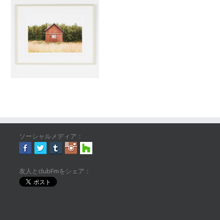
ソーシャルメディア：
友人とclubFmをシェア：