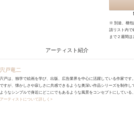
※ 別途、梱
請リスト内で
まで２週間ほ
アーティスト紹介
宍戸竜二
宍戸は、独学で絵画を学び、出版、広告業界を中心に活躍している作家です
ですが、懐かしさや寂しさに共感できるような奥深い作品シリーズを制作し
ようなシンプルで身近にどこにでもあるような風景をコンセプトにしている
アーティストについて詳しく>