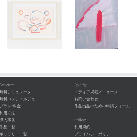
Service:
その他:
無料シミュレータ
メディア掲載／ニュース
無料コンシエルジュ
お問い合わせ
プラン/料金
作品出品のための申請フォーム
利用方法
導入事例
Policy:
作品一覧
利用規約
ギャラリー一覧
プライバシーポリシー