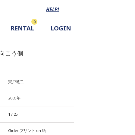
HELP!
0
RENTAL
LOGIN
向こう側
宍戸竜二
2005年
1 / 25
Gicleeプリント
on
紙