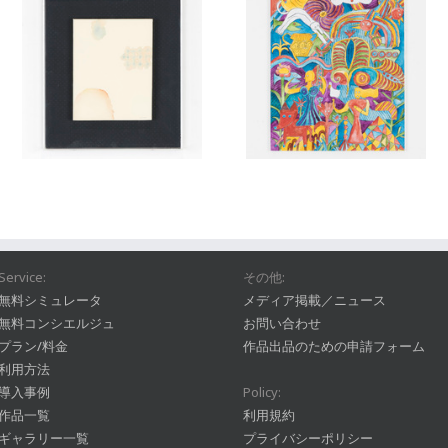
Service:
その他:
無料シミュレータ
メディア掲載／ニュース
無料コンシエルジュ
お問い合わせ
プラン/料金
作品出品のための申請フォーム
利用方法
導入事例
Policy:
作品一覧
利用規約
ギャラリー一覧
プライバシーポリシー