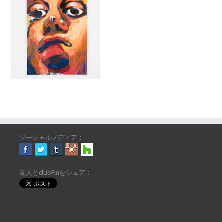
ソーシャルメディア：
友人とclubFmをシェア：