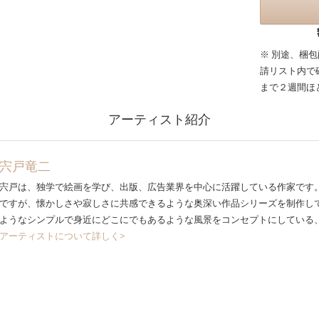
※ 別途、梱
請リスト内で
まで２週間ほ
アーティスト紹介
宍戸竜二
宍戸は、独学で絵画を学び、出版、広告業界を中心に活躍している作家です
ですが、懐かしさや寂しさに共感できるような奥深い作品シリーズを制作し
ようなシンプルで身近にどこにでもあるような風景をコンセプトにしている
アーティストについて詳しく>