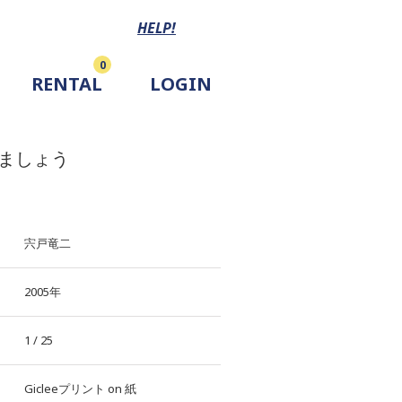
HELP!
0
RENTAL
LOGIN
ましょう
宍戸竜二
2005年
1 / 25
Gicleeプリント
on
紙