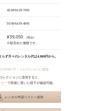
42.0(H)x29.7(W)
50.9(H)x39.4(W)
¥39,050
（税込）
※額含めた価格です。
らず月々のレンタル代は4,800円から。
LOVIN' IT！コレクションに追加
コレクションに追加すると、
ーター
で部屋に置いた様子が確認可能。
レンタル申請リストへ追加