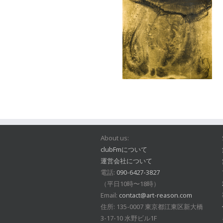
About us:
clubFmについて
運営会社について
電話:
090-6427-3827
（平日10時〜18時）
Email:
contact@art-reason.com
住所: 135-0007 東京都江東区新大橋
3-17-10 水野ビル1F