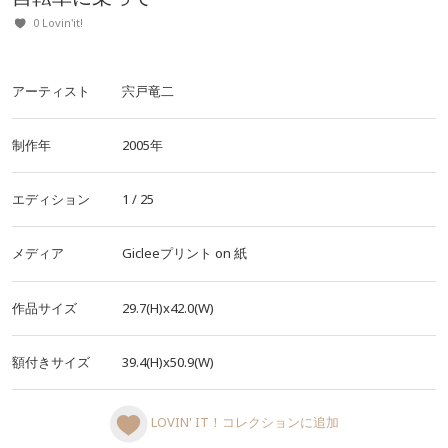
0 Lovin'it!
アーティスト
宍戸竜二
制作年
2005年
エディション
1 / 25
メディア
Gicleeプリント
on
紙
作品サイズ
29.7(H)x42.0(W)
額付きサイズ
39.4(H)x50.9(W)
LOVIN' IT！コレクションに追加