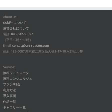
About us:
clubFmについて
運営会社について
電話:
090-6427-3827
（平日10時〜18時）
Email:
contact@art-reason.com
住所: 135-0007 東京都江東区新大橋3-17-10 水野ビル1F
Service:
無料シミュレータ
無料コンシエルジュ
プラン/料金
利用方法
導入事例
作品一覧
ギャラリー一覧