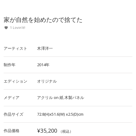
家が自然を始めたので捨てた
1 Lovin'it!
アーティスト
木澤洋一
制作年
2014年
エディション
オリジナル
メディア
アクリル
on
紙
木製パネル
作品サイズ
72.8(H)x51.6(W)
x2.5(D)cm
¥35,200
作品価格
（税込）