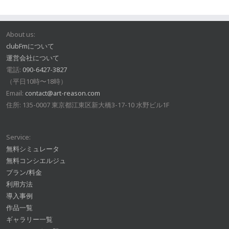
About us:
clubFmについて
運営会社について
電話:
090-6427-3827
（平日10時〜18時）
Email:
contact@art-reason.com
住所: 135-0007 東京都江東区新大橋3-17-10 水野ビル1F
Service:
無料シミュレータ
無料コンシエルジュ
プラン/料金
利用方法
導入事例
作品一覧
ギャラリー一覧