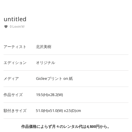
untitled
0 Lovin'it!
アーティスト
北沢美樹
エディション
オリジナル
メディア
Gicleeプリント
on
紙
作品サイズ
19.5(H)x28.2(W)
額付きサイズ
51.0(H)x51.0(W)
x2.5(D)cm
作品価格によらず月々のレンタル代は4,800円から。