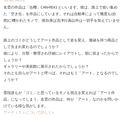
名雲の作品は「缶轢」CAN•REKI といいます。彼は、路上で拾い集め
た「空き缶」を作品にしています。それは自動車によって幾度も(自
然)に轢かれたモノで、彼自身は洗浄行為以外は一切手を加えていませ
ん。
路上のゴミがどうしてアート作品として姿を変え、価値を持つ商品と
して生まれ変わるのでしょうか？
彼により、分類・整理され仔細にレイアウトし、額に収まったからで
しょうか？
ギャラリーや美術館に展示されたからでしょうか？
それとも自らがアートと呼べば、それはもう「アート」となるのでし
ょうか？
普段誰もが「ゴミ」と思っているモノも視点を変えれば「アート作
品」になってしまう。名雲の作品は、何が「アート」なのかを問いか
けている様な気がします。
アーティストについて詳しく>