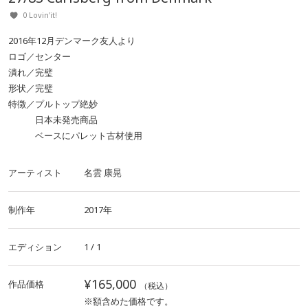
0 Lovin'it!
2016年12月デンマーク友人より
ロゴ／センター
潰れ／完璧
形状／完璧
特徴／プルトップ絶妙
日本未発売商品
ベースにパレット古材使用
アーティスト
名雲 康晃
制作年
2017年
エディション
1 / 1
¥165,000
作品価格
（税込）
※額含めた価格です。