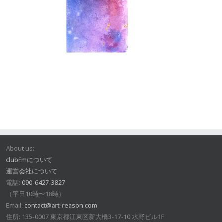
About us:
clubFmについて
運営会社について
電話:
090-6427-3827
（平日10時〜18時）
Email:
contact@art-reason.com
住所: 135-0007 東京都江東区新大橋3-17-10 水野ビル1F