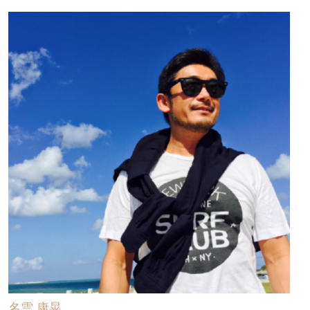
名雲 康晃