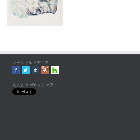
ソーシャルメディア：
友人とclubFmをシェア：