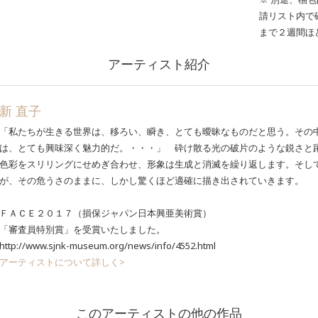
請リスト内で
まで２週間ほ
アーティスト紹介
新 直子
「私たちが生きる世界は、移ろい、瞬き、とても曖昧なものだと思う。その
は、とても興味深く魅力的だ。・・・」 砕け散る光の破片のような鋭さと
色彩をスリリングにせめぎ合わせ、形象は生成と消滅を繰り返します。そし
が、その危うさのままに、しかし驚くほど適確に描き出されていきます。
ＦＡＣＥ２０１７（損保ジャパン日本興亜美術賞）
「審査員特別賞」を受賞いたしました。
http://www.sjnk-museum.org/news/info/4552.html
アーティストについて詳しく>
このアーティストの他の作品