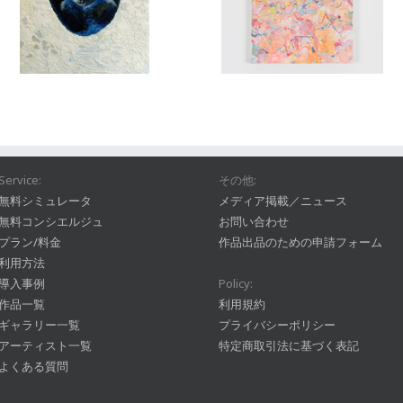
Service:
その他:
無料シミュレータ
メディア掲載／ニュース
無料コンシエルジュ
お問い合わせ
プラン/料金
作品出品のための申請フォーム
利用方法
導入事例
Policy:
作品一覧
利用規約
ギャラリー一覧
プライバシーポリシー
アーティスト一覧
特定商取引法に基づく表記
よくある質問