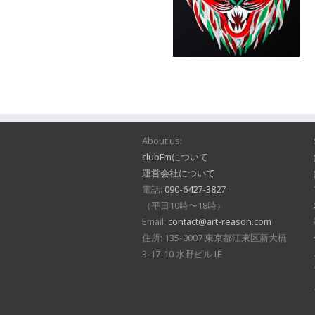
About us:
clubFmについて
運営会社について
電話:
090-6427-3827
（平日10時〜18時）
Email:
contact@art-reason.com
住所: 135-0007 東京都江東区新大橋
3-17-10 水野ビル1F