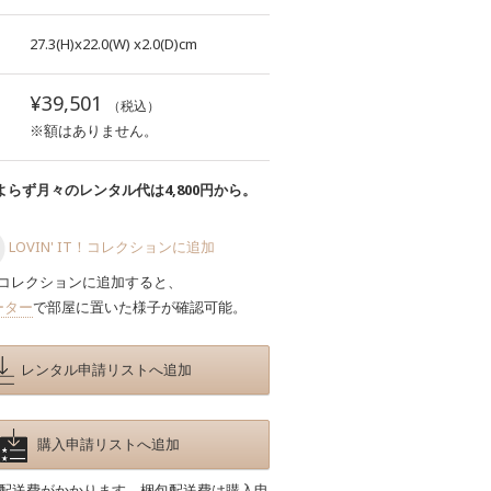
27.3(H)x22.0(W)
x2.0(D)cm
¥39,501
（税込）
※額はありません。
らず月々のレンタル代は4,800円から。
LOVIN' IT！コレクションに追加
コレクションに追加すると、
ーター
で部屋に置いた様子が確認可能。
レンタル申請リストへ追加
購入申請リストへ追加
包配送費がかかります。梱包配送費は購入申