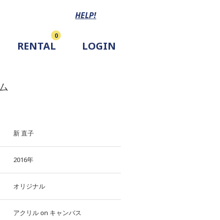
HELP!
0
RENTAL
LOGIN
ム
新 直子
2016年
オリジナル
アクリル
on
キャンバス