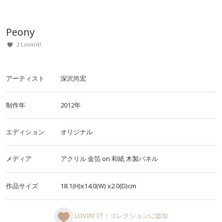
Peony
2 Lovin'it!
アーティスト
深沢尚宏
制作年
2012年
エディション
オリジナル
メディア
アクリル
金箔
on
和紙
木製パネル
作品サイズ
18.1(H)x14.0(W)
x2.0(D)cm
LOVIN' IT！コレクションに追加